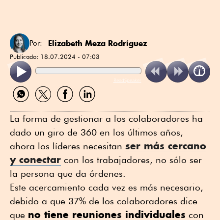
Elizabeth Meza Rodríguez
Por:
Publicado:
18.07.2024 - 07:03
ReadSpeaker
Compartir
Compartir
Compartir
Compartir
por
por
por
por
WhatsApp
Twitter
Facebook
Linkedin
La forma de gestionar a los colaboradores ha
dado un giro de 360 en los últimos años,
ser más cercano
ahora los líderes necesitan
y conectar
con los trabajadores, no sólo ser
la persona que da órdenes.
Este acercamiento cada vez es más necesario,
debido a que 37% de los colaboradores dice
no tiene reuniones individuales
que
con