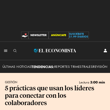
SUSCRÍBETE
NEWSLETTER
ANÚNCIATE
CONTRIBUCIONES
$1.99 DIARIOS
INI
El
SES
Economista
ÚLTIMAS NOTICIAS
TENDENCIAS:
REPORTES TRIMESTRALES
REVISIÓN 
3:00 min
GESTIÓN
Lectura
5 prácticas que usan los líderes
para conectar con los
colaboradores