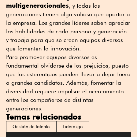
multigeneracionales
, y todas las
generaciones tienen algo valioso que aportar a
la empresa. Los grandes líderes saben apreciar
las habilidades de cada persona y generación
y trabaja para que se creen equipos diversos
que fomenten la innovación.
Para promover equipos diversos es
fundamental olvidarse de los prejuicios, puesto
que los estereotipos pueden llevar a dejar fuera
a grandes candidatos. Además, fomentar la
diversidad requiere impulsar el acercamiento
entre los compañeros de distintas
generaciones.
Temas relacionados
Gestión de talento
Liderazgo