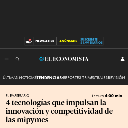
SUSCRÍBETE
NEWSLETTER
ANÚNCIATE
CONTRIBUCIONES
$1.99 DIARIOS
INI
El
SES
Economista
ÚLTIMAS NOTICIAS
TENDENCIAS:
REPORTES TRIMESTRALES
REVISIÓN 
4:00 min
EL EMPRESARIO
Lectura
4 tecnologías que impulsan la
innovación y competitividad de
las mipymes