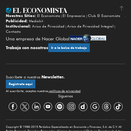
Nuestros Sitios:
El Economista
El Empresario
Club El Economista
Subir
Publicidad:
Mediakit
Institucional:
Aviso de Privacidad
Aviso de Privacidad Integral
Contacto
Una empresa de Nacer Global
Trabaja con nosotros
Ir a la bolsa de trabajo
Newsletter.
Suscríbete a nuestros
Regístrate aquí
Al suscribirte, aceptas nuestras
políticas de privacidad
.
Síguenos
Copyright © 1988-2015 Periódico Especializado en Economía y Finanzas, S.A. de C.V. All
Rights Reserved. Derechos Reservados. Número de reserva al Título en Derechos de Autor