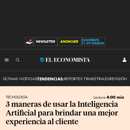
SUSCRÍBETE
NEWSLETTER
ANÚNCIATE
CONTRIBUCIONES
$1.99 DIARIOS
INI
El
SES
Economista
ÚLTIMAS NOTICIAS
TENDENCIAS:
REPORTES TRIMESTRALES
REVISIÓN 
4:00 min
TECNOLOGÍA
Lectura
3 maneras de usar la Inteligencia
Artificial para brindar una mejor
experiencia al cliente