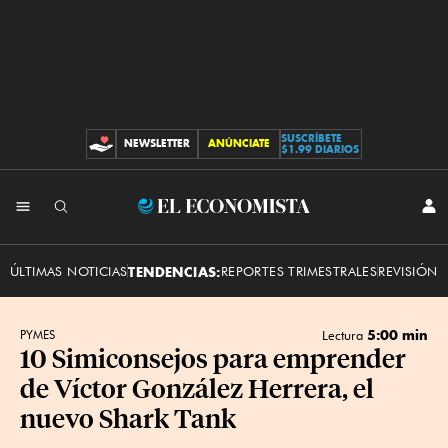
SUSCRÍBETE
NEWSLETTER
ANÚNCIATE
CONTRIBUCIONES
$1.99 DIARIOS
INI
El
SES
Economista
ÚLTIMAS NOTICIAS
TENDENCIAS:
REPORTES TRIMESTRALES
REVISIÓN 
5:00 min
PYMES
Lectura
10 Simiconsejos para emprender
de Víctor González Herrera, el
nuevo Shark Tank