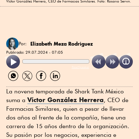
Víctor González Herrera, CEO de Farmacias Similares. Foto: Rosario Servin.
Elizabeth Meza Rodríguez
Por:
Publicado:
29.07.2024 - 07:05
ReadSpeaker
Compartir
Compartir
Compartir
Compartir
por
por
por
por
WhatsApp
Twitter
Facebook
Linkedin
La novena temporada de Shark Tank México
Víctor González Herrera
suma a
, CEO de
Farmacias Similares, quien a pesar de llevar
dos años al frente de la compañía, tiene una
carrera de 15 años dentro de la organización.
Su pasión por los negocios, experiencia e