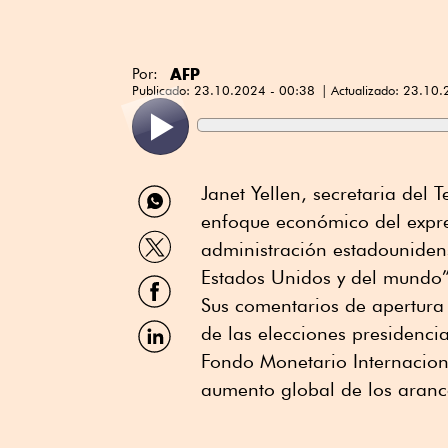
AFP
Por:
Publicado:
23.10.2024 - 00:38
Actualizado:
23.10.
Compartir
Janet Yellen, secretaria del 
por
enfoque económico del expre
WhatsApp
Compartir
administración estadouniden
por
Twitter
Estados Unidos y del mundo
Compartir
por
Sus comentarios de apertura
Facebook
Compartir
de las elecciones presidenci
por
Fondo Monetario Internacion
Linkedin
aumento global de los aranc