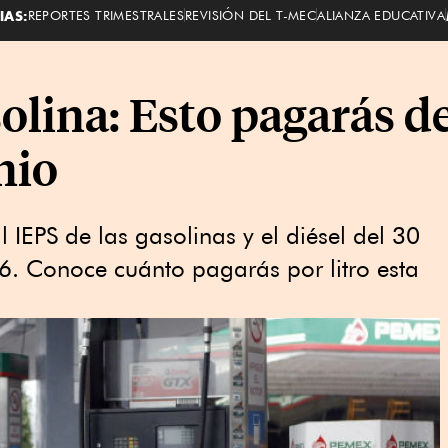
IAS:
REPORTES TRIMESTRALES
REVISIÓN DEL T-MEC
ALIANZA EDUCATIVA
solina: Esto pagarás d
nio
 IEPS de las gasolinas y el diésel del 30
6. Conoce cuánto pagarás por litro esta