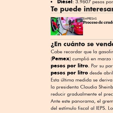
Diésel
: 3.9607 pesos por
Te puede interesa
EMPRESAS
Proceso de crudo
¿En cuánto se vende
Cabe recordar que la gasoli
Pemex
(
) cumplió en marzo
pesos por litro
. Por su pa
pesos por litro
desde abri
Esta última medida se deriva
la presidenta Claudia Shein
reducir gradualmente el pre
Ante este panorama, el gremi
del estímulo fiscal al IEPS.