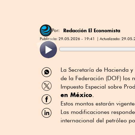
Redacción El Economista
Por:
Publicado:
29.05.2026 - 19:41
Actualizado:
29.05.
Compartir
La Secretaría de Hacienda y 
por
de la Federación (DOF) los n
WhatsApp
Compartir
Impuesto Especial sobre Prod
por
en México
Twitter
.
Compartir
por
Estos montos estarán vigent
Facebook
Compartir
Las modificaciones responden
por
internacional del petróleo p
Linkedin