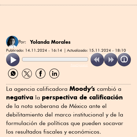
Yolanda Morales
Por:
Publicado:
14.11.2024 - 16:14
Actualizado:
15.11.2024 - 18:10
ReadSpeaker
Compartir
Compartir
Compartir
Compartir
por
por
por
por
WhatsApp
Twitter
Facebook
Linkedin
Moody’s
La agencia calificadora
cambió a
negativa
perspectiva de calificación
la
de la nota soberana de México ante el
debilitamiento del marco institucional y de la
formulación de políticas que pueden socavar
los resultados fiscales y económicos.