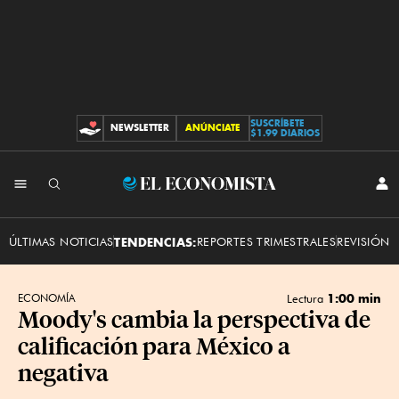
SUSCRÍBETE
NEWSLETTER
ANÚNCIATE
CONTRIBUCIONES
$1.99 DIARIOS
INI
El
SES
Economista
ÚLTIMAS NOTICIAS
TENDENCIAS:
REPORTES TRIMESTRALES
REVISIÓN 
1:00 min
ECONOMÍA
Lectura
Moody's cambia la perspectiva de
calificación para México a
negativa