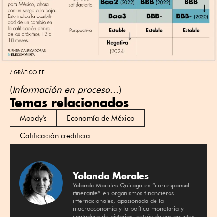
GRÁFICO EE
(
Información en proceso...
)
Temas relacionados
Moody's
Economía de México
Calificación crediticia
Yolanda Morales
Yolanda Morales Quiroga es “corresponsal
itinerante” en organismos financieros
internacionales, apasionada de la
macroeconomía y la política monetaria y
contadora de historias, detrás de sus apuntes