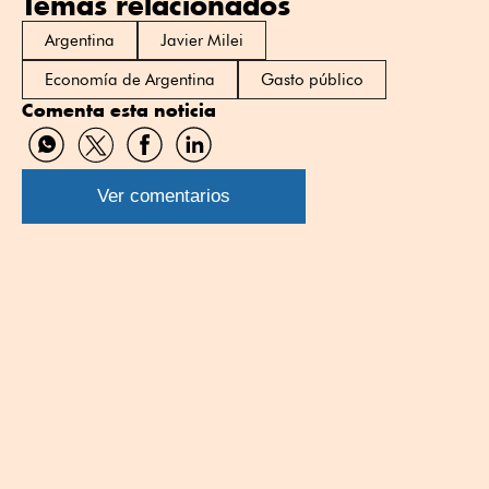
Temas relacionados
Argentina
Javier Milei
Economía de Argentina
Gasto público
Comenta esta noticia
Compartir
Compartir
Compartir
Compartir
por
por
por
por
WhatsApp
Twitter
Facebook
Linkedin
Ver comentarios