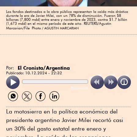
Los fondos destinados a la obra pública representan la caída más drástica
durante la era de Javier Milei, con un 78% de disminución. Fueron $8
billones (7,800 mdd) entre enero y noviembre de 2023, contra $1.7 billón
(1,673 mdd) en el mismo período de este año. REUTERS/Agustin
Marcarian/File Photo
AGUSTIN MARCARIAN
El Cronista/Argentina
Por:
Publicado:
10.12.2024 - 22:32
ReadSpeaker
Compartir
Compartir
Compartir
Compartir
por
por
por
por
WhatsApp
Twitter
Facebook
Linkedin
La motosierra en la política económica del
presidente argentino Javier Milei recortó casi
un 30% del gasto estatal entre enero y
noviembre. La caída de las erogaciones