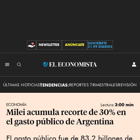
SUSCRÍBETE
NEWSLETTER
ANÚNCIATE
CONTRIBUCIONES
$1.99 DIARIOS
INI
El
SES
Economista
ÚLTIMAS NOTICIAS
TENDENCIAS:
REPORTES TRIMESTRALES
REVISIÓN 
3:00 min
ECONOMÍA
Lectura
Milei acumula recorte de 30% en
el gasto público de Argentina
El gasto público fue de 83.2 billones de