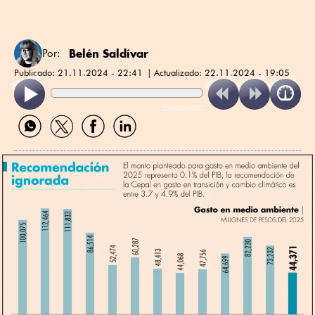
Belén Saldívar
Por:
Publicado:
21.11.2024 - 22:41
Actualizado:
22.11.2024 - 19:05
ReadSpeaker
Compartir
Compartir
Compartir
Compartir
por
por
por
por
WhatsApp
Twitter
Facebook
Linkedin