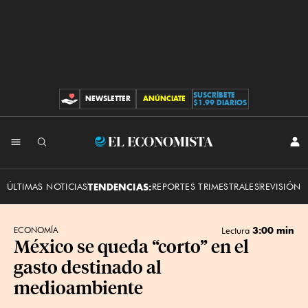
SUSCRÍBETE
NEWSLETTER
ANÚNCIATE
CONTRIBUCIONES
$1.99 DIARIOS
INI
El
SES
Economista
ÚLTIMAS NOTICIAS
TENDENCIAS:
REPORTES TRIMESTRALES
REVISIÓN 
3:00 min
ECONOMÍA
Lectura
México se queda “corto” en el
gasto destinado al
medioambiente