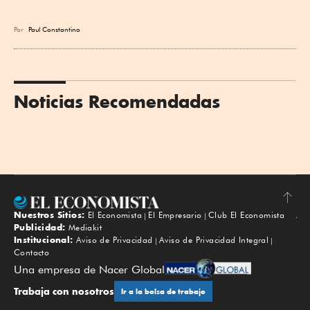
Por
Paul Constantino
Noticias Recomendadas
Nuestros Sitios:
El Economista
El Empresario
Club El Economista
Subir
Publicidad:
Mediakit
Institucional:
Aviso de Privacidad
Aviso de Privacidad Integral
Contacto
Una empresa de Nacer Global
Trabaja con nosotros
Ir a la bolsa de trabajo