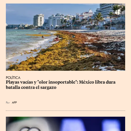
POLÍTICA
Playas vacías y "olor insoportable": México libra dura 
batalla contra el sargazo
Por
AFP