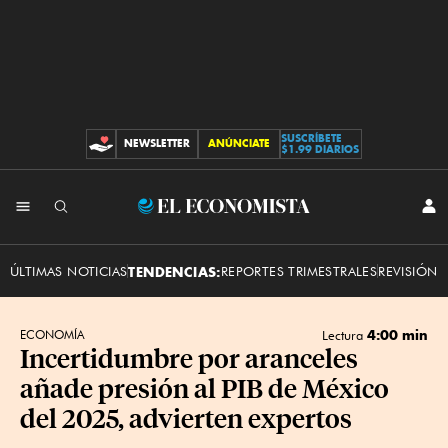
SUSCRÍBETE
NEWSLETTER
ANÚNCIATE
CONTRIBUCIONES
$1.99 DIARIOS
INI
El
SES
Economista
ÚLTIMAS NOTICIAS
TENDENCIAS:
REPORTES TRIMESTRALES
REVISIÓN 
4:00 min
ECONOMÍA
Lectura
Incertidumbre por aranceles
añade presión al PIB de México
del 2025, advierten expertos