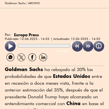
Goldman Sachs
ARCHIVO
Europa Press
Por:
Publicado:
12.06.2025 - 14:55
Actualizado:
12.06.2025 - 14:55
ReadSpeaker
Compartir
Compartir
Compartir
Compartir
por
por
por
por
WhatsApp
Twitter
Facebook
Linkedin
Goldman Sachs
ha rebajado al 30% las
Estados Unidos
probabilidades de que
entre
en recesión a doce meses vista, frente a la
anterior estimación del 35%, después de que el
presidente Donald Trump haya alcanzado un
China
entendimiento comercial con
en base al