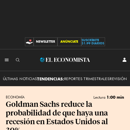
SUSCRÍBETE
NEWSLETTER
ANÚNCIATE
CONTRIBUCIONES
$1.99 DIARIOS
INI
El
SES
Economista
ÚLTIMAS NOTICIAS
TENDENCIAS:
REPORTES TRIMESTRALES
REVISIÓN 
1:00 min
ECONOMÍA
Lectura
Goldman Sachs reduce la
probabilidad de que haya una
recesión en Estados Unidos al
30%