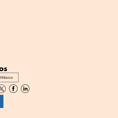
os
 México
artir
Compartir
Compartir
Compartir
por
por
por
sApp
Twitter
Facebook
Linkedin