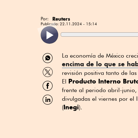
Reuters
Por:
Publicado:
22.11.2024 - 15:14
Compartir
La economía de México creció
por
encima de lo que se ha
WhatsApp
Compartir
revisión positiva tanto de la
por
Producto Interno Bru
Twitter
El
Compartir
por
frente al periodo abril-junio
Facebook
Compartir
divulgadas el viernes por el 
por
Inegi
(
).
Linkedin