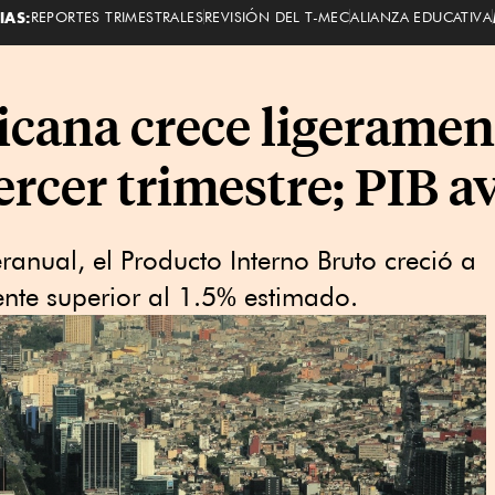
IAS:
REPORTES TRIMESTRALES
REVISIÓN DEL T-MEC
ALIANZA EDUCATIVA
ana crece ligerament
tercer trimestre; PIB a
eranual, el Producto Interno Bruto creció a
nte superior al 1.5% estimado.