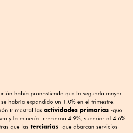
titución había pronosticado que la segunda mayor
se habría expandido un 1.0% en el trimestre.
actividades primarias
ión trimestral las
-que
esca y la minería- crecieron 4.9%, superior al 4.6%
terciarias
tras que las
-que abarcan servicios-