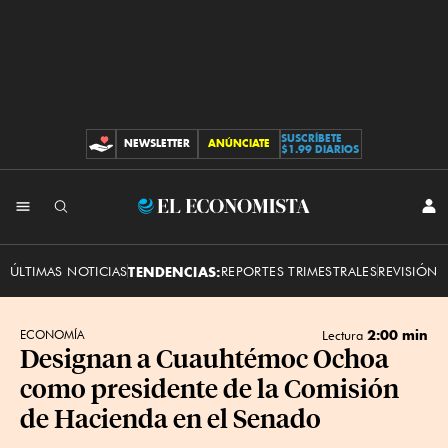
SUSCRÍBETE
NEWSLETTER
ANÚNCIATE
CONTRIBUCIONES
$1.99 DIARIOS
INI
El
SES
Economista
ÚLTIMAS NOTICIAS
TENDENCIAS:
REPORTES TRIMESTRALES
REVISIÓN 
2:00 min
ECONOMÍA
Lectura
Designan a Cuauhtémoc Ochoa
como presidente de la Comisión
de Hacienda en el Senado