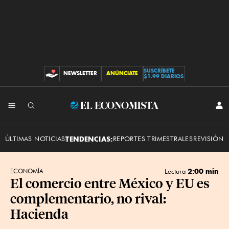
SUSCRÍBETE
NEWSLETTER
ANÚNCIATE
CONTRIBUCIONES
$1.99 DIARIOS
INI
El
SES
Economista
ÚLTIMAS NOTICIAS
TENDENCIAS:
REPORTES TRIMESTRALES
REVISIÓN 
2:00 min
ECONOMÍA
Lectura
El comercio entre México y EU es
complementario, no rival:
Hacienda