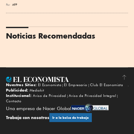
Por
AFP
Noticias Recomendadas
Nuestros Sitios:
El Economista
El Empresario
Club El Economista
Subir
Publicidad:
Mediakit
Institucional:
Aviso de Privacidad
Aviso de Privacidad Integral
Contacto
Una empresa de Nacer Global
Trabaja con nosotros
Ir a la bolsa de trabajo