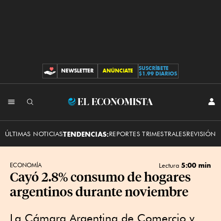
SUSCRÍBETE
NEWSLETTER
ANÚNCIATE
CONTRIBUCIONES
$1.99 DIARIOS
INI
El
SES
Economista
ÚLTIMAS NOTICIAS
TENDENCIAS:
REPORTES TRIMESTRALES
REVISIÓN 
5:00 min
ECONOMÍA
Lectura
Cayó 2.8% consumo de hogares
argentinos durante noviembre
La Cámara Argentina de Comercio y