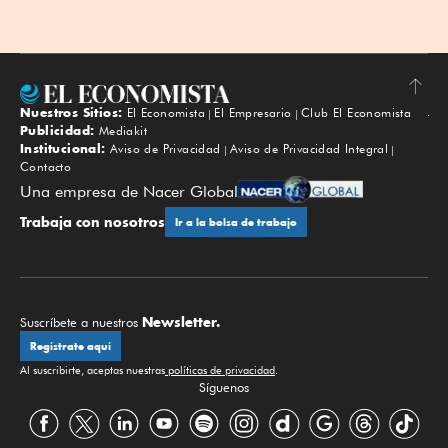
Nuestros Sitios:
El Economista
El Empresario
Club El Economista
Subir
Publicidad:
Mediakit
Institucional:
Aviso de Privacidad
Aviso de Privacidad Integral
Contacto
Una empresa de Nacer Global
Trabaja con nosotros
Ir a la bolsa de trabajo
Newsletter.
Suscríbete a nuestros
Regístrate aquí
Al suscribirte, aceptas nuestras
políticas de privacidad
.
Síguenos