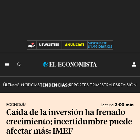
SUSCRÍBETE
NEWSLETTER
ANÚNCIATE
CONTRIBUCIONES
$1.99 DIARIOS
INI
El
SES
Economista
ÚLTIMAS NOTICIAS
TENDENCIAS:
REPORTES TRIMESTRALES
REVISIÓN 
3:00 min
ECONOMÍA
Lectura
Caída de la inversión ha frenado
crecimiento; incertidumbre puede
afectar más: IMEF