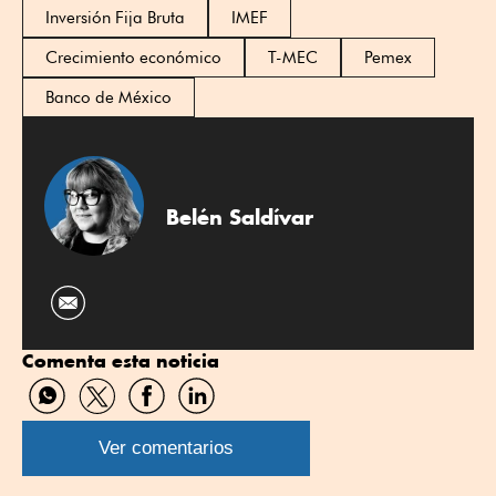
Inversión Fija Bruta
IMEF
Crecimiento económico
T-MEC
Pemex
Banco de México
Belén Saldívar
Comenta esta noticia
Compartir
Compartir
Compartir
Compartir
por
por
por
por
WhatsApp
Twitter
Facebook
Linkedin
Ver comentarios