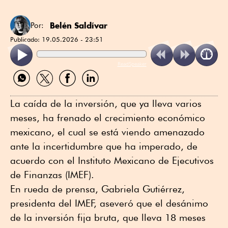
Belén Saldívar
Por:
Publicado:
19.05.2026 - 23:51
ReadSpeaker
Compartir
Compartir
Compartir
Compartir
por
por
por
por
WhatsApp
Twitter
Facebook
Linkedin
La caída de la inversión, que ya lleva varios
meses, ha frenado el crecimiento económico
mexicano, el cual se está viendo amenazado
ante la incertidumbre que ha imperado, de
acuerdo con el Instituto Mexicano de Ejecutivos
de Finanzas (IMEF).
En rueda de prensa, Gabriela Gutiérrez,
presidenta del IMEF, aseveró que el desánimo
de la inversión fija bruta, que lleva 18 meses