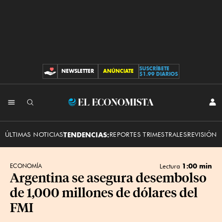
SUSCRÍBETE
NEWSLETTER
ANÚNCIATE
CONTRIBUCIONES
$1.99 DIARIOS
INI
El
SES
Economista
ÚLTIMAS NOTICIAS
TENDENCIAS:
REPORTES TRIMESTRALES
REVISIÓN 
1:00 min
ECONOMÍA
Lectura
Argentina se asegura desembolso
de 1,000 millones de dólares del
FMI