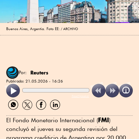
Buenos Aires, Argentia. Foto EE:
ARCHIVO
Reuters
Por:
Publicado:
21.05.2026 - 16:26
ReadSpeaker
Compartir
Compartir
Compartir
Compartir
por
por
por
por
WhatsApp
Twitter
Facebook
Linkedin
FMI
El ⁠Fondo Monetario Internacional (
)
concluyó el jueves su segunda revisión del
⁠programa crediticio de Argentina ⁠por 20,000