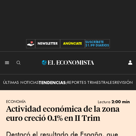
SUSCRÍBETE
NEWSLETTER
ANÚNCIATE
CONTRIBUCIONES
$1.99 DIARIOS
INI
El
SES
Economista
ÚLTIMAS NOTICIAS
TENDENCIAS:
REPORTES TRIMESTRALES
REVISIÓN 
2:00 min
ECONOMÍA
Lectura
Actividad económica de la zona
euro creció 0.1% en II Trim
Destacó el resultado de España, que