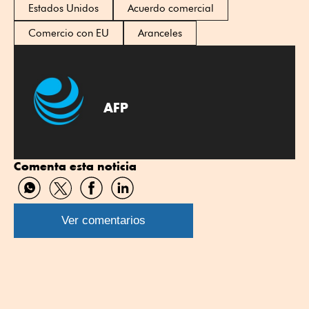
Estados Unidos
Acuerdo comercial
Comercio con EU
Aranceles
AFP
Comenta esta noticia
Compartir
Compartir
Compartir
Compartir
por
por
por
por
WhatsApp
Twitter
Facebook
Linkedin
Ver comentarios