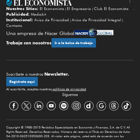
Nuestros Sitios:
El Economista
El Empresario
Club El Economista
Subir
Publicidad:
Mediakit
Institucional:
Aviso de Privacidad
Aviso de Privacidad Integral
Contacto
Una empresa de Nacer Global
Trabaja con nosotros
Ir a la bolsa de trabajo
Newsletter.
Suscríbete a nuestros
Regístrate aquí
Al suscribirte, aceptas nuestras
políticas de privacidad
.
Síguenos
Copyright © 1988-2015 Periódico Especializado en Economía y Finanzas, S.A. de C.V. All
Rights Reserved. Derechos Reservados. Número de reserva al Título en Derechos de Autor
04-2010-062510353600-203. Al visitar esta página, usted está de acuerdo con los