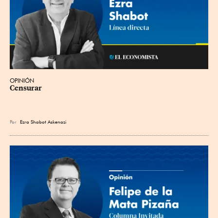
OPINIÓN
Censurar
Por
Ezra Shabot Askenazi