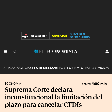
SUSCRÍBETE
NEWSLETTER
ANÚNCIATE
CONTRIBUCIONES
$1.99 DIARIOS
INI
El
SES
Economista
ÚLTIMAS NOTICIAS
TENDENCIAS:
REPORTES TRIMESTRALES
REVISIÓN 
4:00 min
ECONOMÍA
Lectura
Suprema Corte declara
inconstitucional la limitación del
plazo para cancelar CFDIs