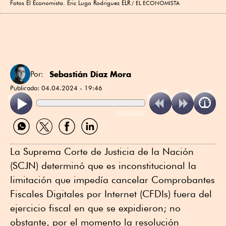
Fotos El Economista. Eric Lugo Rodriguez ELR
EL ECONOMISTA
Sebastián Díaz Mora
Por:
Publicado:
04.04.2024 - 19:46
ReadSpeaker
Compartir
Compartir
Compartir
Compartir
por
por
por
por
WhatsApp
Twitter
Facebook
Linkedin
La Suprema Corte de Justicia de la Nación
(SCJN) determinó que es inconstitucional la
limitación que impedía cancelar Comprobantes
Fiscales Digitales por Internet (CFDIs) fuera del
ejercicio fiscal en que se expidieron; no
obstante, por el momento la resolución