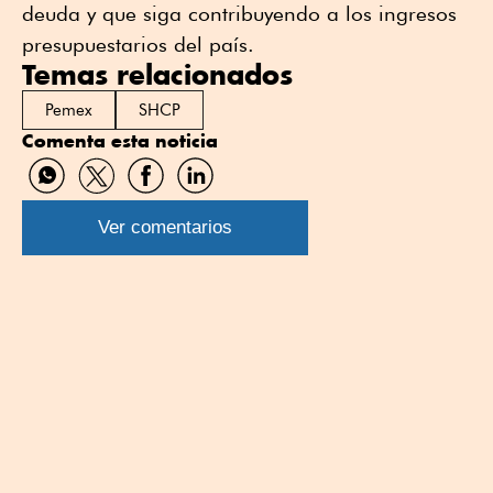
deuda y que siga contribuyendo a los ingresos
presupuestarios del país.
Temas relacionados
Pemex
SHCP
Comenta esta noticia
Compartir
Compartir
Compartir
Compartir
por
por
por
por
WhatsApp
Twitter
Facebook
Linkedin
Ver comentarios