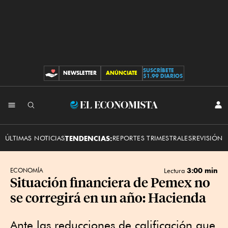
SUSCRÍBETE
NEWSLETTER
ANÚNCIATE
CONTRIBUCIONES
$1.99 DIARIOS
INI
El
SES
Economista
ÚLTIMAS NOTICIAS
TENDENCIAS:
REPORTES TRIMESTRALES
REVISIÓN 
3:00 min
ECONOMÍA
Lectura
Situación financiera de Pemex no
se corregirá en un año: Hacienda
Ante las reducciones de calificación que