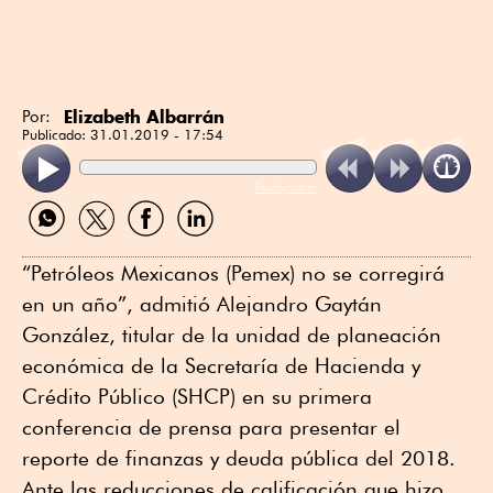
Elizabeth Albarrán
Por:
Publicado:
31.01.2019 - 17:54
ReadSpeaker
Compartir
Compartir
Compartir
Compartir
por
por
por
por
WhatsApp
Twitter
Facebook
Linkedin
“Petróleos Mexicanos (Pemex) no se corregirá
en un año”, admitió Alejandro Gaytán
González, titular de la unidad de planeación
económica de la Secretaría de Hacienda y
Crédito Público (SHCP) en su primera
conferencia de prensa para presentar el
reporte de finanzas y deuda pública del 2018.
Ante las reducciones de calificación que hizo