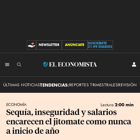
SUSCRÍBETE
NEWSLETTER
ANÚNCIATE
CONTRIBUCIONES
$1.99 DIARIOS
INI
El
SES
Economista
ÚLTIMAS NOTICIAS
TENDENCIAS:
REPORTES TRIMESTRALES
REVISIÓN 
2:00 min
ECONOMÍA
Lectura
Sequía, inseguridad y salarios
encarecen el jitomate como nunca
a inicio de año