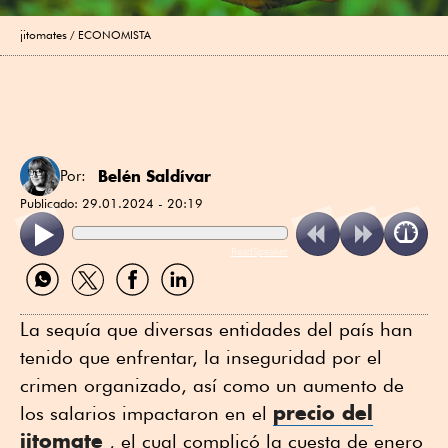
jitomates
ECONOMISTA
Belén Saldívar
Por:
Publicado:
29.01.2024 - 20:19
ReadSpeaker
Compartir
Compartir
Compartir
Compartir
por
por
por
por
WhatsApp
Twitter
Facebook
Linkedin
La sequía que diversas entidades del país han
tenido que enfrentar, la inseguridad por el
crimen organizado, así como un aumento de
precio del
los salarios impactaron en el
jitomate
, el cual complicó la cuesta de enero