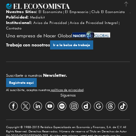
Nuestros Sitios:
El Economista
El Empresario
Club El Economista
Subir
Publicidad:
Mediakit
Institucional:
Aviso de Privacidad
Aviso de Privacidad Integral
Contacto
Una empresa de Nacer Global
Trabaja con nosotros
Ir a la bolsa de trabajo
Newsletter.
Suscríbete a nuestros
Regístrate aquí
Al suscribirte, aceptas nuestras
políticas de privacidad
.
Síguenos
Copyright © 1988-2015 Periódico Especializado en Economía y Finanzas, S.A. de C.V. All
Rights Reserved. Derechos Reservados. Número de reserva al Título en Derechos de Autor
04-2010-062510353600-203. Al visitar esta página, usted está de acuerdo con los