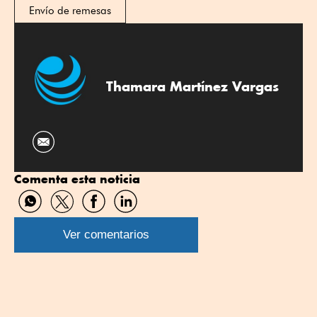
Envío de remesas
Thamara Martínez Vargas
Comenta esta noticia
Compartir
Compartir
Compartir
Compartir
por
por
por
por
WhatsApp
Twitter
Facebook
Linkedin
Ver comentarios