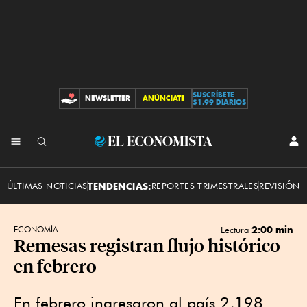
SUSCRÍBETE
NEWSLETTER
ANÚNCIATE
CONTRIBUCIONES
$1.99 DIARIOS
INI
El
SES
Economista
ÚLTIMAS NOTICIAS
TENDENCIAS:
REPORTES TRIMESTRALES
REVISIÓN 
2:00 min
ECONOMÍA
Lectura
Remesas registran flujo histórico
en febrero
En febrero ingresaron al país 2,198