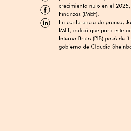
Twitter
crecimiento nulo en el 2025, 
Compartir
por
Finanzas (IMEF).
Facebook
Compartir
En conferencia de prensa, J
por
IMEF, indicó que para este a
Linkedin
Interno Bruto (PIB) pasó de 
gobierno de Claudia Sheinba