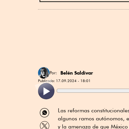
Belén Saldívar
Por:
Publicado:
17.09.2024 - 18:01
Compartir
Las reformas constitucional
por
algunos ramos autónomos, en
WhatsApp
Compartir
y la amenaza de que México 
por