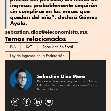
ingresos probablemente seguirán
sin cumplirse en los meses que
quedan del año”, declaró Gómez
Ayala.
sebastian.diaz@eleconomista.mx
Temas relacionados
IVA
SAT
Recaudación fiscal
Ley de Ingresos de la Federación
Sebastián Díaz Mora
Reportero de economía y finanzas públicas.
Estudió en la Escuela de Periodismo Carlos
Septién García.
Compartir
Compartir
Compartir
por
por
por