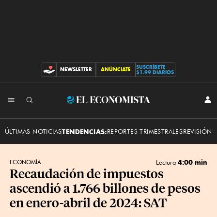
SUSCRÍBETE
NEWSLETTER
ANÚNCIATE
CONTRIBUCIONES
$1.99 DIARIOS
INI
El
SES
Economista
ÚLTIMAS NOTICIAS
TENDENCIAS:
REPORTES TRIMESTRALES
REVISIÓN 
4:00 min
ECONOMÍA
Lectura
Recaudación de impuestos
ascendió a 1.766 billones de pesos
en enero-abril de 2024: SAT