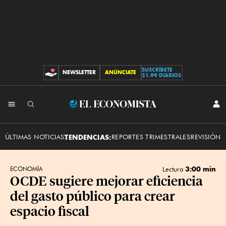
SUSCRÍBETE
NEWSLETTER
ANÚNCIATE
CONTRIBUCIONES
$1.99 DIARIOS
INI
El
SES
Economista
ÚLTIMAS NOTICIAS
TENDENCIAS:
REPORTES TRIMESTRALES
REVISIÓN 
3:00 min
ECONOMÍA
Lectura
OCDE sugiere mejorar eficiencia
del gasto público para crear
espacio fiscal