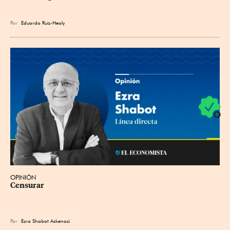
Por
Eduardo Ruiz-Healy
OPINIÓN
Censurar
Por
Ezra Shabot Askenazi