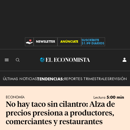
SUSCRÍBETE
NEWSLETTER
ANÚNCIATE
CONTRIBUCIONES
$1.99 DIARIOS
INI
El
SES
Economista
ÚLTIMAS NOTICIAS
TENDENCIAS:
REPORTES TRIMESTRALES
REVISIÓN 
5:00 min
ECONOMÍA
Lectura
No hay taco sin cilantro: Alza de
precios presiona a productores,
comerciantes y restaurantes