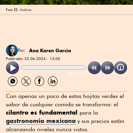
Foto EE: Archivo
Ana Karen García
Por:
Publicado:
22.06.2024 - 13:00
ReadSpeaker
Compartir
Compartir
Compartir
Compartir
por
por
por
por
WhatsApp
Twitter
Facebook
Linkedin
Con apenas un poco de estas hojitas verdes el
sabor de cualquier comida se transforma: el
cilantro es fundamental
para la
gastronomía mexicana
y sus precios están
alcanzando niveles nunca vistos.