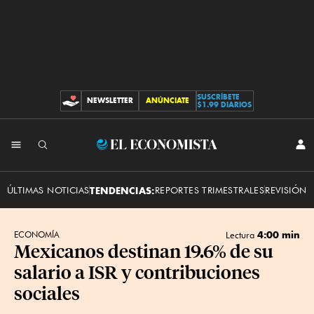
SUSCRÍBETE
NEWSLETTER
ANÚNCIATE
CONTRIBUCIONES
$1.99 DIARIOS
INI
El
SES
Economista
ÚLTIMAS NOTICIAS
TENDENCIAS:
REPORTES TRIMESTRALES
REVISIÓN 
4:00 min
ECONOMÍA
Lectura
Mexicanos destinan 19.6% de su
salario a ISR y contribuciones
sociales