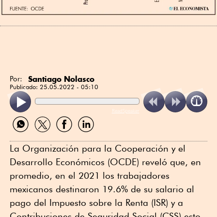
Santiago Nolasco
Por:
Publicado:
25.05.2022 - 05:10
ReadSpeaker
Compartir
Compartir
Compartir
Compartir
por
por
por
por
WhatsApp
Twitter
Facebook
Linkedin
La Organización para la Cooperación y el
Desarrollo Económicos (OCDE) reveló que, en
promedio, en el 2021 los trabajadores
mexicanos destinaron 19.6% de su salario al
pago del Impuesto sobre la Renta (ISR) y a
Contribuciones de Seguridad Social (CSS) esto