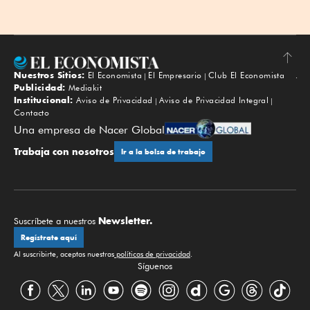
Nuestros Sitios:
El Economista
El Empresario
Club El Economista
Subir
Publicidad:
Mediakit
Institucional:
Aviso de Privacidad
Aviso de Privacidad Integral
Contacto
Una empresa de Nacer Global
Trabaja con nosotros
Ir a la bolsa de trabajo
Newsletter.
Suscríbete a nuestros
Regístrate aquí
Al suscribirte, aceptas nuestras
políticas de privacidad
.
Síguenos