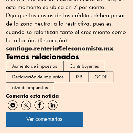
este momento se ubica en 7 por ciento.
Dijo que los costos de los créditos deben pasar
de la zona neutral a la restrictiva, pues es
cuando se ralentizan tanto el crecimiento como
la inflación. (Redacción)
santiago.renteria@eleconomista.mx
Temas relacionados
Aumento de impuestos
Contribuyentes
Declaración de impuestos
ISR
OCDE
alza de impuestos
Comenta esta noticia
Compartir
Compartir
Compartir
Compartir
por
por
por
por
WhatsApp
Twitter
Facebook
Linkedin
Ver comentarios