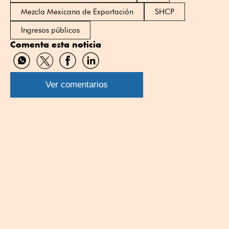
Mezcla Mexicana de Exportación
SHCP
Ingresos públicos
Comenta esta noticia
Compartir
Compartir
Compartir
Compartir
por
por
por
por
WhatsApp
Twitter
Facebook
Linkedin
Ver comentarios