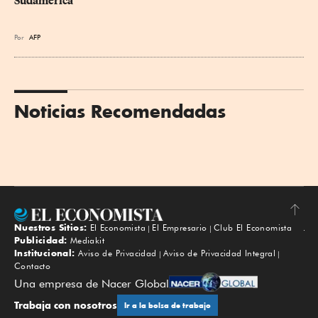
Sudamérica
Por
AFP
Noticias Recomendadas
Nuestros Sitios:
El Economista
El Empresario
Club El Economista
Subir
Publicidad:
Mediakit
Institucional:
Aviso de Privacidad
Aviso de Privacidad Integral
Contacto
Una empresa de Nacer Global
Trabaja con nosotros
Ir a la bolsa de trabajo