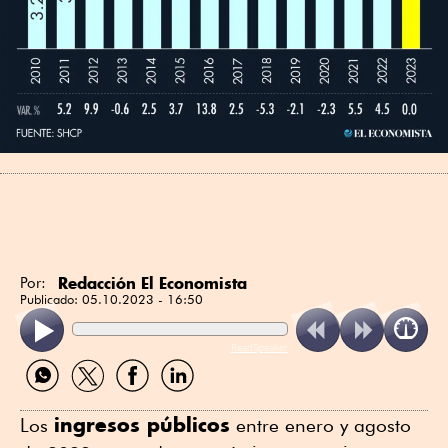
Redacción El Economista
Por:
Publicado:
05.10.2023 - 16:50
ReadSpeaker
Compartir
Compartir
Compartir
Compartir
por
por
por
por
WhatsApp
Twitter
Facebook
Linkedin
ingresos públicos
Los
entre enero y agosto