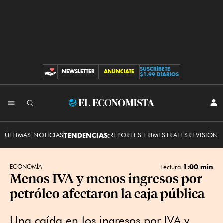
SUSCRÍBETE
NEWSLETTER
ANÚNCIATE
CONTRIBUCIONES
$1.99 DIARIOS
INI
El
SES
Economista
ÚLTIMAS NOTICIAS
TENDENCIAS:
REPORTES TRIMESTRALES
REVISIÓN 
1:00 min
ECONOMÍA
Lectura
Menos IVA y menos ingresos por
petróleo afectaron la caja pública
Una caída en los ingresos por IVA y