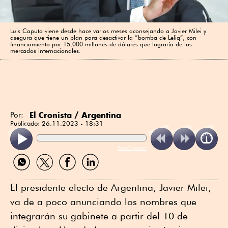
Luis Caputo viene desde hace varios meses aconsejando a Javier Milei y
asegura que tiene un plan para desactivar la “bomba de Leliq”, con
financiamiento por 15,000 millones de dólares que lograría de los
mercados internacionales.
El Cronista / Argentina
Por:
Publicado:
26.11.2023 - 18:31
ReadSpeaker
Compartir
Compartir
Compartir
Compartir
por
por
por
por
WhatsApp
Twitter
Facebook
Linkedin
El presidente electo de Argentina, Javier Milei,
va de a poco anunciando los nombres que
integrarán su gabinete a partir del 10 de