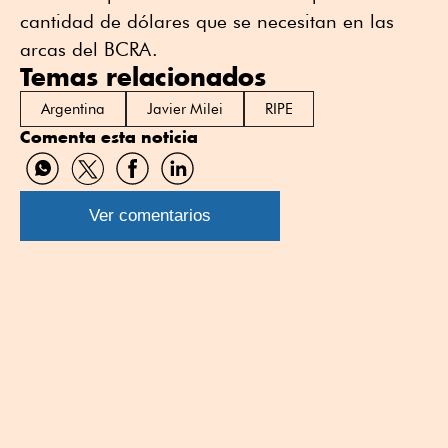
cantidad de dólares que se necesitan en las
arcas del BCRA.
Temas relacionados
Argentina
Javier Milei
RIPE
Comenta esta noticia
Compartir
Compartir
Compartir
Compartir
por
por
por
por
WhatsApp
Twitter
Facebook
Linkedin
Ver comentarios