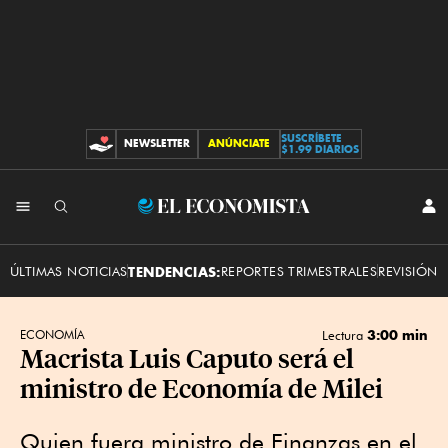
SUSCRÍBETE
NEWSLETTER
ANÚNCIATE
CONTRIBUCIONES
$1.99 DIARIOS
INI
El
SES
Economista
ÚLTIMAS NOTICIAS
TENDENCIAS:
REPORTES TRIMESTRALES
REVISIÓN 
3:00 min
ECONOMÍA
Lectura
Macrista Luis Caputo será el
ministro de Economía de Milei
Quien fuera ministro de Finanzas en el