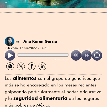
Ana Karen García
Por:
Publicado:
16.05.2022 - 14:50
ReadSpeaker
Compartir
Compartir
Compartir
Compartir
por
por
por
por
WhatsApp
Twitter
Facebook
Linkedin
alimentos
Los
son el grupo de genéricos que
más se ha encarecido en los meses recientes,
golpeando particularmente el poder adquisitivo
seguridad alimentaria
y la
de los hogares
más pobres de México.