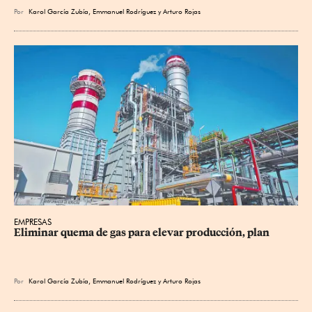
Por
Karol García Zubía
,
Emmanuel Rodríguez
y
Arturo Rojas
EMPRESAS
Eliminar quema de gas para elevar producción, plan
Por
Karol García Zubía
,
Emmanuel Rodríguez
y
Arturo Rojas