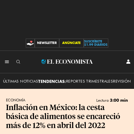
SUSCRÍBETE
NEWSLETTER
ANÚNCIATE
CONTRIBUCIONES
$1.99 DIARIOS
INI
El
SES
Economista
ÚLTIMAS NOTICIAS
TENDENCIAS:
REPORTES TRIMESTRALES
REVISIÓN 
3:00 min
ECONOMÍA
Lectura
Inflación en México: la cesta
básica de alimentos se encareció
más de 12% en abril del 2022