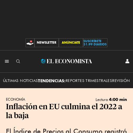
SUSCRÍBETE
NEWSLETTER
ANÚNCIATE
CONTRIBUCIONES
$1.99 DIARIOS
INI
El
SES
Economista
ÚLTIMAS NOTICIAS
TENDENCIAS:
REPORTES TRIMESTRALES
REVISIÓN 
4:00 min
ECONOMÍA
Lectura
Inflación en EU culmina el 2022 a
la baja
El Índice de Precios al Consumo registró