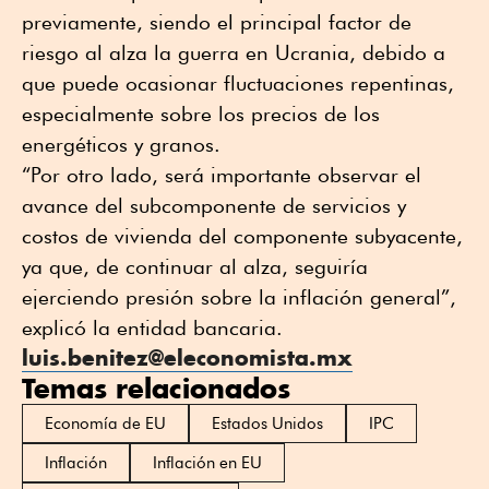
previamente, siendo el principal factor de
riesgo al alza la guerra en Ucrania, debido a
que puede ocasionar fluctuaciones repentinas,
especialmente sobre los precios de los
energéticos y granos.
“Por otro lado, será importante observar el
avance del subcomponente de servicios y
costos de vivienda del componente subyacente,
ya que, de continuar al alza, seguiría
ejerciendo presión sobre la inflación general”,
explicó la entidad bancaria.
luis.benitez@eleconomista.mx
Temas relacionados
Economía de EU
Estados Unidos
IPC
Inflación
Inflación en EU