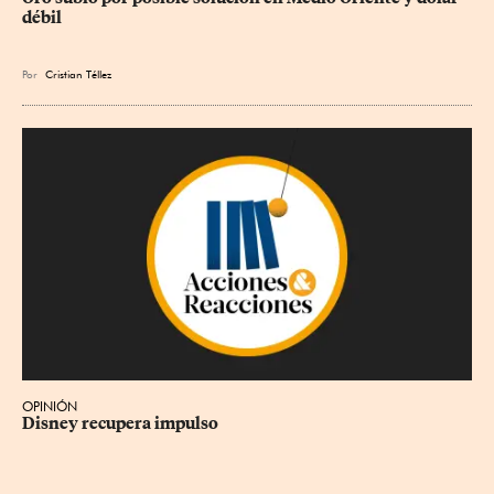
débil
Por
Cristian Téllez
OPINIÓN
Disney recupera impulso