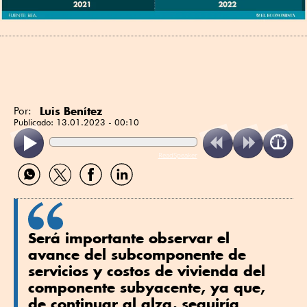
Luis Benítez
Por:
Publicado:
13.01.2023 - 00:10
ReadSpeaker
Compartir
Compartir
Compartir
Compartir
por
por
por
por
WhatsApp
Twitter
Facebook
Linkedin
Será importante observar el
avance del subcomponente de
servicios y costos de vivienda del
componente subyacente, ya que,
de continuar al alza, seguiría