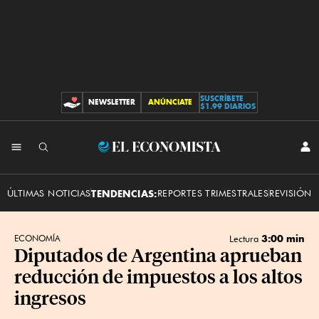
SUSCRÍBETE
NEWSLETTER
ANÚNCIATE
CONTRIBUCIONES
$1.99 DIARIOS
INI
El
SES
Economista
ÚLTIMAS NOTICIAS
TENDENCIAS:
REPORTES TRIMESTRALES
REVISIÓN 
3:00 min
ECONOMÍA
Lectura
Diputados de Argentina aprueban
reducción de impuestos a los altos
ingresos