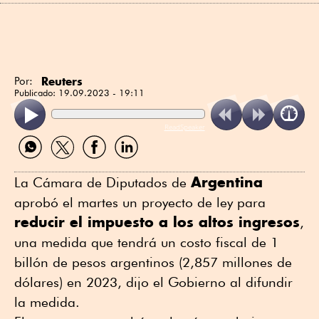
Reuters
Por:
Publicado:
19.09.2023 - 19:11
ReadSpeaker
Compartir
Compartir
Compartir
Compartir
por
por
por
por
WhatsApp
Twitter
Facebook
Linkedin
Argentina
La Cámara de Diputados de
aprobó el martes un proyecto de ley para
reducir el impuesto a los altos ingresos
,
una medida que tendrá un costo fiscal de 1
billón de pesos argentinos (2,857 millones de
dólares) en 2023, dijo el Gobierno al difundir
la medida.