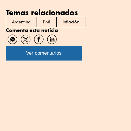
Temas relacionados
Argentina
FMI
Inflación
Comenta esta noticia
Compartir
Compartir
Compartir
Compartir
por
por
por
por
WhatsApp
Twitter
Facebook
Linkedin
Ver comentarios