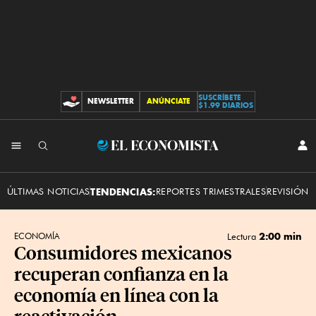
SUSCRÍBETE
NEWSLETTER
ANÚNCIATE
CONTRIBUCIONES
$1.99 DIARIOS
INI
El
SES
Economista
ÚLTIMAS NOTICIAS
TENDENCIAS:
REPORTES TRIMESTRALES
REVISIÓN 
2:00 min
ECONOMÍA
Lectura
Consumidores mexicanos
recuperan confianza en la
economía en línea con la
reactivación