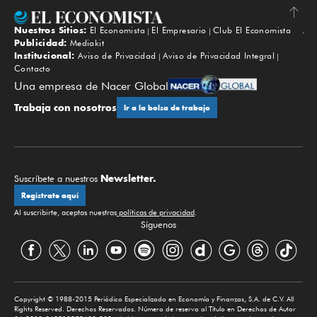
Nuestros Sitios:
El Economista
El Empresario
Club El Economista
Subir
Publicidad:
Mediakit
Institucional:
Aviso de Privacidad
Aviso de Privacidad Integral
Contacto
Una empresa de Nacer Global
Trabaja con nosotros
Ir a la bolsa de trabajo
Newsletter.
Suscríbete a nuestros
Regístrate aquí
Al suscribirte, aceptas nuestras
políticas de privacidad
.
Síguenos
Copyright © 1988-2015 Periódico Especializado en Economía y Finanzas, S.A. de C.V. All
Rights Reserved. Derechos Reservados. Número de reserva al Título en Derechos de Autor