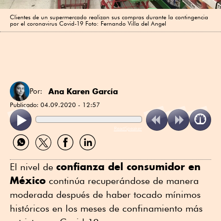
Clientes de un supermercado realizan sus compras durante la contingencia
por el coronavirus Covid-19 Foto: Fernando Villa del Angel
Ana Karen García
Por:
Publicado:
04.09.2020 - 12:57
ReadSpeaker
Compartir
Compartir
Compartir
Compartir
por
por
por
por
WhatsApp
Twitter
Facebook
Linkedin
confianza del consumidor en
El nivel de
México
continúa recuperándose de manera
moderada después de haber tocado mínimos
históricos en los meses de confinamiento más