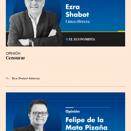
OPINIÓN
Censurar
Por
Ezra Shabot Askenazi