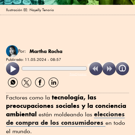
Ilustración EE: Nayelly Tenorio
Martha Rocha
Por:
Publicado:
11.05.2024 - 08:57
ReadSpeaker
Compartir
Compartir
Compartir
Compartir
por
por
por
por
WhatsApp
Twitter
Facebook
Linkedin
tecnología, las
Factores como la
preocupaciones sociales y la conciencia
ambiental
elecciones
están moldeando las
de compra de los consumidores
en todo
el mundo.