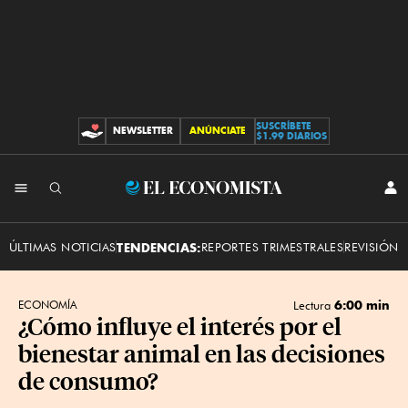
SUSCRÍBETE
NEWSLETTER
ANÚNCIATE
CONTRIBUCIONES
$1.99 DIARIOS
INI
El
SES
Economista
ÚLTIMAS NOTICIAS
TENDENCIAS:
REPORTES TRIMESTRALES
REVISIÓN 
6:00 min
ECONOMÍA
Lectura
¿Cómo influye el interés por el
bienestar animal en las decisiones
de consumo?