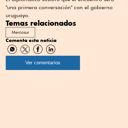
"una primera conversación" con el gobierno
uruguayo.
Temas relacionados
Mercosur
Comenta esta noticia
Compartir
Compartir
Compartir
Compartir
por
por
por
por
WhatsApp
Twitter
Facebook
Linkedin
Ver comentarios