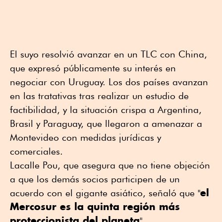
El suyo resolvió avanzar en un TLC con China,
que expresó públicamente su interés en
negociar con Uruguay. Los dos países avanzan
en las tratativas tras realizar un estudio de
factibilidad, y la situación crispa a Argentina,
Brasil y Paraguay, que llegaron a amenazar a
Montevideo con medidas jurídicas y
comerciales.
Lacalle Pou, que asegura que no tiene objeción
a que los demás socios participen de un
el
acuerdo con el gigante asiático, señaló que "
Mercosur es la quinta región más
proteccionista del planeta
".