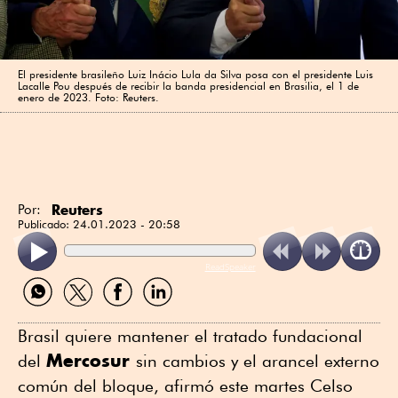
El presidente brasileño Luiz Inácio Lula da Silva posa con el presidente Luis
Lacalle Pou después de recibir la banda presidencial en Brasilia, el 1 de
enero de 2023. Foto: Reuters.
Reuters
Por:
Publicado:
24.01.2023 - 20:58
ReadSpeaker
Compartir
Compartir
Compartir
Compartir
por
por
por
por
WhatsApp
Twitter
Facebook
Linkedin
Brasil quiere mantener el tratado fundacional
Mercosur
del
sin cambios y el arancel externo
común del bloque, afirmó este martes Celso