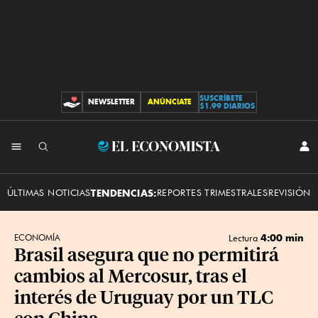
SUSCRÍBETE
NEWSLETTER
ANÚNCIATE
CONTRIBUCIONES
$1.99 DIARIOS
INI
El
SES
Economista
ÚLTIMAS NOTICIAS
TENDENCIAS:
REPORTES TRIMESTRALES
REVISIÓN 
4:00 min
ECONOMÍA
Lectura
Brasil asegura que no permitirá
cambios al Mercosur, tras el
interés de Uruguay por un TLC
con China