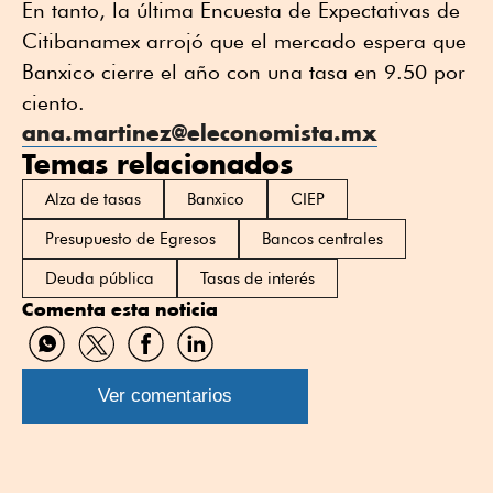
En tanto, la última Encuesta de Expectativas de
Citibanamex arrojó que el mercado espera que
Banxico cierre el año con una tasa en 9.50 por
ciento.
ana.martinez@eleconomista.mx
Temas relacionados
Alza de tasas
Banxico
CIEP
Presupuesto de Egresos
Bancos centrales
Deuda pública
Tasas de interés
Comenta esta noticia
Compartir
Compartir
Compartir
Compartir
por
por
por
por
WhatsApp
Twitter
Facebook
Linkedin
Ver comentarios