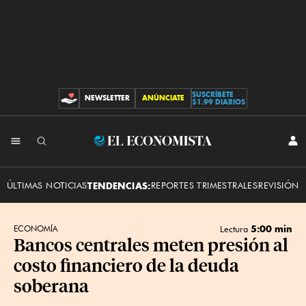
SUSCRÍBETE
NEWSLETTER
ANÚNCIATE
CONTRIBUCIONES
$1.99 DIARIOS
INI
El
SES
Economista
ÚLTIMAS NOTICIAS
TENDENCIAS:
REPORTES TRIMESTRALES
REVISIÓN 
5:00 min
ECONOMÍA
Lectura
Bancos centrales meten presión al
costo financiero de la deuda
soberana