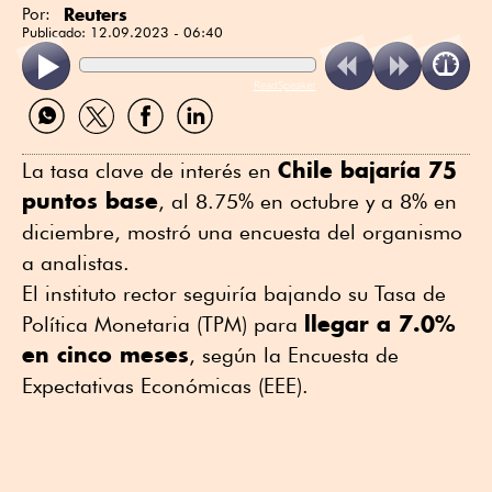
Reuters
Por:
Publicado:
12.09.2023 - 06:40
ReadSpeaker
Compartir
Compartir
Compartir
Compartir
por
por
por
por
WhatsApp
Twitter
Facebook
Linkedin
Chile bajaría 75
La tasa clave de interés en
puntos base
, al 8.75% en octubre y a 8% en
diciembre, mostró una encuesta del organismo
a analistas.
El instituto rector seguiría bajando su Tasa de
llegar a 7.0%
Política Monetaria (TPM) para
en cinco meses
, según la Encuesta de
Expectativas Económicas (EEE).