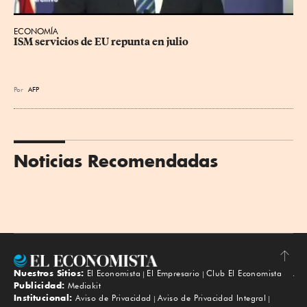
ECONOMÍA
ISM servicios de EU repunta en julio
Por
AFP
Noticias Recomendadas
Nuestros Sitios:
El Economista
El Empresario
Club El Economista
Subir
Publicidad:
Mediakit
Institucional:
Aviso de Privacidad
Aviso de Privacidad Integral