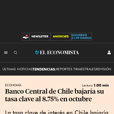
SUSCRÍBETE
NEWSLETTER
ANÚNCIATE
CONTRIBUCIONES
$1.99 DIARIOS
INI
El
SES
Economista
ÚLTIMAS NOTICIAS
TENDENCIAS:
REPORTES TRIMESTRALES
REVISIÓN 
1:00 min
ECONOMÍA
Lectura
Banco Central de Chile bajaría su
tasa clave al 8.75% en octubre
La tasa clave de interés en Chile bajaría