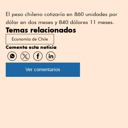
El peso chileno cotizaría en 860 unidades por
dólar en dos meses y 840 dólares 11 meses.
Temas relacionados
Economía de Chile
Comenta esta noticia
Compartir
Compartir
Compartir
Compartir
por
por
por
por
WhatsApp
Twitter
Facebook
Linkedin
Ver comentarios