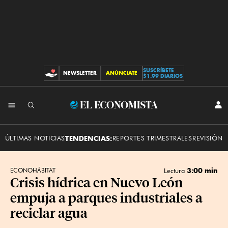
SUSCRÍBETE
NEWSLETTER
ANÚNCIATE
CONTRIBUCIONES
$1.99 DIARIOS
INI
El
SES
Economista
ÚLTIMAS NOTICIAS
TENDENCIAS:
REPORTES TRIMESTRALES
REVISIÓN 
3:00 min
ECONOHÁBITAT
Lectura
Crisis hídrica en Nuevo León
empuja a parques industriales a
reciclar agua