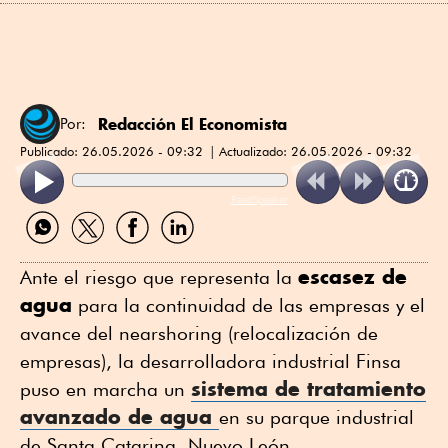
Redacción El Economista
Por:
Publicado:
26.05.2026 - 09:32
Actualizado:
26.05.2026 - 09:32
ReadSpeaker
Compartir
Compartir
Compartir
Compartir
por
por
por
por
WhatsApp
Twitter
Facebook
Linkedin
escasez de
Ante el riesgo que representa la
agua
para la continuidad de las empresas y el
avance del nearshoring (relocalización de
empresas), la desarrolladora industrial Finsa
sistema de tratamiento
puso en marcha un
avanzado de agua
en su parque industrial
de Santa Catarina, Nuevo León.