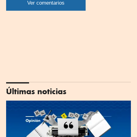
WhatsApp
Twitter
Facebook
Linkedin
Ver comentarios
Últimas noticias