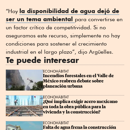
la
disponibilidad de agua
dejó de
“Hoy
ser un tema ambiental
para convertirse en
un factor crítico de competitividad. Si no
aseguramos este recurso, simplemente no hay
condiciones para sostener el crecimiento
industrial en el largo plazo”, dijo Argüelles.
Te puede interesar
ECONOHÁBITAT
Incendios forestales en el Valle de 
México reabren debate sobre 
planeación urbana
ECONOHÁBITAT
¿Qué implica exigir acero mexicano 
en toda la obra pública para la 
vivienda y la construcción?
ECONOHÁBITAT
Falta de agua frena la construcción 