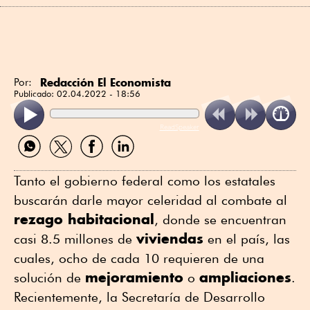
Redacción El Economista
Por:
Publicado:
02.04.2022 - 18:56
ReadSpeaker
Compartir
Compartir
Compartir
Compartir
por
por
por
por
WhatsApp
Twitter
Facebook
Linkedin
Tanto el gobierno federal como los estatales
buscarán darle mayor celeridad al combate al
rezago habitacional
, donde se encuentran
viviendas
casi 8.5 millones de
en el país, las
cuales, ocho de cada 10 requieren de una
mejoramiento
ampliaciones
solución de
o
.
Recientemente, la Secretaría de Desarrollo