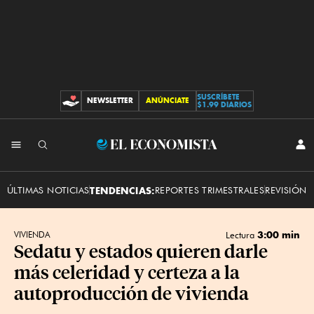
SUSCRÍBETE
NEWSLETTER
ANÚNCIATE
CONTRIBUCIONES
$1.99 DIARIOS
INI
El
SES
Economista
ÚLTIMAS NOTICIAS
TENDENCIAS:
REPORTES TRIMESTRALES
REVISIÓN 
3:00 min
VIVIENDA
Lectura
Sedatu y estados quieren darle
más celeridad y certeza a la
autoproducción de vivienda