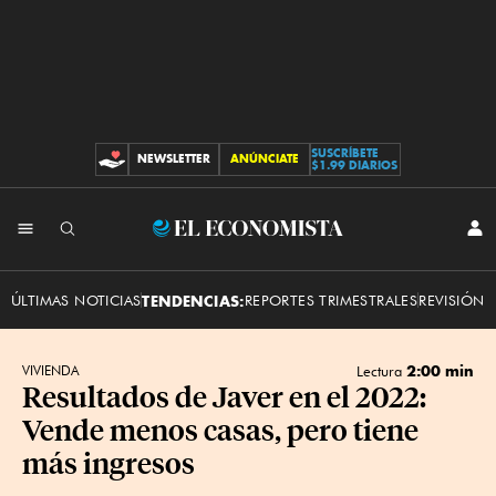
SUSCRÍBETE
NEWSLETTER
ANÚNCIATE
CONTRIBUCIONES
$1.99 DIARIOS
INI
El
SES
Economista
ÚLTIMAS NOTICIAS
TENDENCIAS:
REPORTES TRIMESTRALES
REVISIÓN 
2:00 min
VIVIENDA
Lectura
Resultados de Javer en el 2022:
Vende menos casas, pero tiene
más ingresos