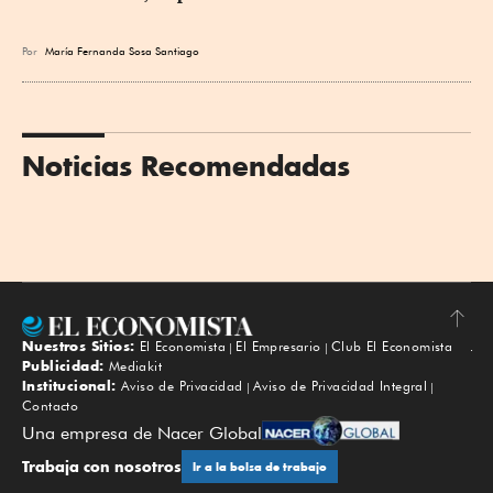
Por
María Fernanda Sosa Santiago
Noticias Recomendadas
Nuestros Sitios:
El Economista
El Empresario
Club El Economista
Subir
Publicidad:
Mediakit
Institucional:
Aviso de Privacidad
Aviso de Privacidad Integral
Contacto
Una empresa de Nacer Global
Trabaja con nosotros
Ir a la bolsa de trabajo