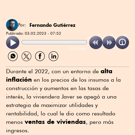
Fernando Gutiérrez
Por:
Publicado:
03.02.2023 - 07:52
ReadSpeaker
Compartir
Compartir
Compartir
Compartir
por
por
por
por
WhatsApp
Twitter
Facebook
Linkedin
alta
Durante el 2022, con un entorno de
inflación
en los precios de los insumos a la
construcción y aumentos en las tasas de
interés, la viviendera Javer se apegó a una
estrategia de maximizar utilidades y
rentabilidad, lo cual le dio como resultado
ventas de viviendas
menos
, pero más
ingresos.