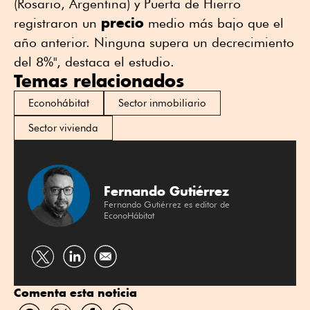
(Rosario, Argentina) y Puerta de Hierro
precio
registraron un
medio más bajo que el
año anterior. Ninguna supera un decrecimiento
del 8%", destaca el estudio.
Temas relacionados
Econohábitat
Sector inmobiliario
Sector vivienda
Fernando Gutiérrez
Fernando Gutiérrez es editor de
EconoHábitat
Compartir
Compartir
por
por
Comenta esta noticia
Twitter
Linkedin