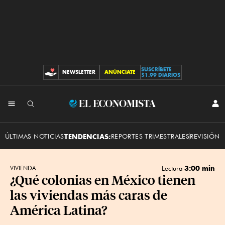
SUSCRÍBETE
NEWSLETTER
ANÚNCIATE
CONTRIBUCIONES
$1.99 DIARIOS
INI
El
SES
Economista
ÚLTIMAS NOTICIAS
TENDENCIAS:
REPORTES TRIMESTRALES
REVISIÓN 
3:00 min
VIVIENDA
Lectura
¿Qué colonias en México tienen
las viviendas más caras de
América Latina?