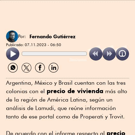
Fernando Gutiérrez
Por:
Publicado:
07.11.2023 - 06:50
ReadSpeaker
Compartir
Compartir
Compartir
Compartir
por
por
por
por
WhatsApp
Twitter
Facebook
Linkedin
Argentina, México y Brasil cuentan con las tres
precio de vivienda
colonias con el
más alto
de la región de América Latina, según un
análisis de Lamudi, que reúne información
tanto de ese portal como de Properati y Trovit.
precio
De acuerdo con el informe respecto al