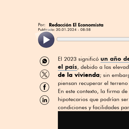
Redacción El Economista
Por:
Publicado:
30.01.2024 - 08:58
Compartir
un año de
El 2023 significó
por
el país
, debido a las elevad
WhatsApp
Compartir
de la vivienda
; sin embarg
por
Twitter
piensan recuperar el terreno
Compartir
por
En este contexto, la firma de
Facebook
Compartir
hipotecarios que podrían ser
por
condiciones y facilidades par
Linkedin