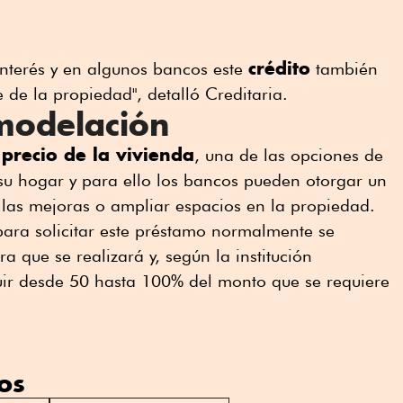
crédito
interés y en algunos bancos este
también
 de la propiedad", detalló Creditaria.
modelación
precio de la vivienda
l
, una de las opciones de
su hogar y para ello los bancos pueden otorgar un
r las mejoras o ampliar espacios en la propiedad.
para solicitar este préstamo normalmente se
a que se realizará y, según la institución
uir desde 50 hasta 100% del monto que se requiere
os