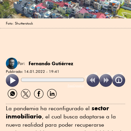
Foto: Shutterstock
Fernando Gutiérrez
Por:
Publicado:
14.01.2022 - 19:41
ReadSpeaker
Compartir
Compartir
Compartir
Compartir
por
por
por
por
WhatsApp
Twitter
Facebook
Linkedin
sector
La pandemia ha reconfigurado el
inmobiliario
, el cual busca adaptarse a la
nueva realidad para poder recuperarse