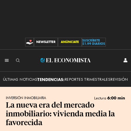
SUSCRÍBETE
NEWSLETTER
ANÚNCIATE
CONTRIBUCIONES
$1.99 DIARIOS
INI
El
SES
Economista
ÚLTIMAS NOTICIAS
TENDENCIAS:
REPORTES TRIMESTRALES
REVISIÓN 
6:00 min
INVERSIÓN INMOBILIARIA
Lectura
La nueva era del mercado
inmobiliario: vivienda media la
favorecida