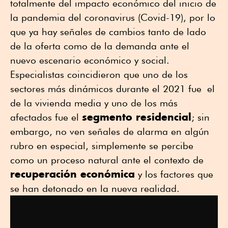
totalmente del impacto económico del inicio de
la pandemia del coronavirus (Covid-19), por lo
que ya hay señales de cambios tanto de lado
de la oferta como de la demanda ante el
nuevo escenario económico y social.
Especialistas coincidieron que uno de los
sectores más dinámicos durante el 2021 fue el
de la vivienda media y uno de los más
segmento residencial
afectados fue el
; sin
embargo, no ven señales de alarma en algún
rubro en especial, simplemente se percibe
como un proceso natural ante el contexto de
recuperación económica
y los factores que
se han detonado en la nueva realidad.