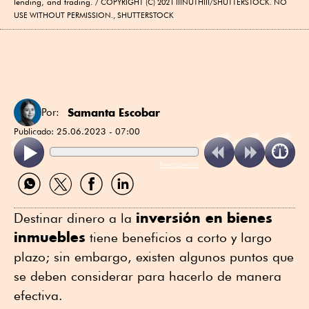
lending, and trading.
COPYRIGHT (C) 2021 IIINUTHIII/SHUTTERSTOCK. NO
USE WITHOUT PERMISSION., SHUTTERSTOCK
Samanta Escobar
Por:
Publicado:
25.06.2023 - 07:00
ReadSpeaker
Compartir
Compartir
Compartir
Compartir
por
por
por
por
WhatsApp
Twitter
Facebook
Linkedin
inversión en
bienes
Destinar dinero a la
inmuebles
tiene beneficios a corto y largo
plazo; sin embargo, existen algunos puntos que
se deben considerar para hacerlo de manera
efectiva.