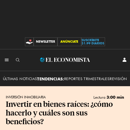
SUSCRÍBETE
NEWSLETTER
ANÚNCIATE
CONTRIBUCIONES
$1.99 DIARIOS
INI
El
SES
Economista
ÚLTIMAS NOTICIAS
TENDENCIAS:
REPORTES TRIMESTRALES
REVISIÓN 
3:00 min
INVERSIÓN INMOBILIARIA
Lectura
Invertir en bienes raíces: ¿cómo
hacerlo y cuáles son sus
beneficios?