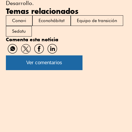
Desarrollo.
Temas relacionados
Conavi
Econohábitat
Equipo de transición
Sedatu
Comenta esta noticia
Compartir
Compartir
Compartir
Compartir
por
por
por
por
WhatsApp
Twitter
Facebook
Linkedin
Ver comentarios