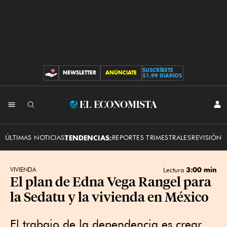
SUSCRÍBETE
NEWSLETTER
ANÚNCIATE
CONTRIBUCIONES
$1.99 DIARIOS
INI
El
SES
Economista
ÚLTIMAS NOTICIAS
TENDENCIAS:
REPORTES TRIMESTRALES
REVISIÓN 
3:00 min
VIVIENDA
Lectura
El plan de Edna Vega Rangel para
la Sedatu y la vivienda en México
El trabajo de la dependencia es crear