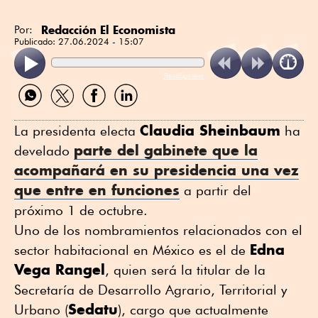
Redacción El Economista
Por:
Publicado:
27.06.2024 - 15:07
ReadSpeaker
Compartir
Compartir
Compartir
Compartir
por
por
por
por
WhatsApp
Twitter
Facebook
Linkedin
Claudia Sheinbaum
La presidenta electa
ha
parte del gabinete que la
develado
acompañará en su presidencia una vez
que entre en funciones
a partir del
próximo 1 de octubre.
Uno de los nombramientos relacionados con el
Edna
sector habitacional en México es el de
Vega Rangel
, quien será la titular de la
Secretaría de Desarrollo Agrario, Territorial y
Sedatu
Urbano (
), cargo que actualmente