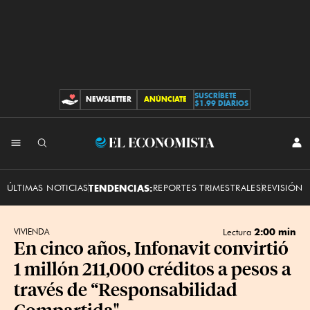
SUSCRÍBETE
NEWSLETTER
ANÚNCIATE
CONTRIBUCIONES
$1.99 DIARIOS
INI
El
SES
Economista
ÚLTIMAS NOTICIAS
TENDENCIAS:
REPORTES TRIMESTRALES
REVISIÓN 
2:00 min
VIVIENDA
Lectura
En cinco años, Infonavit convirtió
1 millón 211,000 créditos a pesos a
través de “Responsabilidad
Compartida"