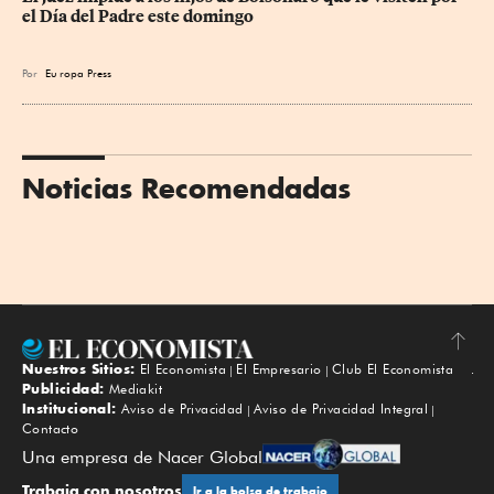
el Día del Padre este domingo
Por
Eu
ropa Press
Noticias Recomendadas
Nuestros Sitios:
El Economista
El Empresario
Club El Economista
Subir
Publicidad:
Mediakit
Institucional:
Aviso de Privacidad
Aviso de Privacidad Integral
Contacto
Una empresa de Nacer Global
Trabaja con nosotros
Ir a la bolsa de trabajo