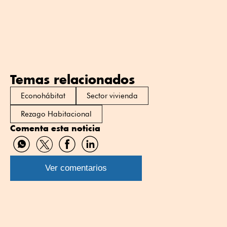
Temas relacionados
Econohábitat
Sector vivienda
Rezago Habitacional
Comenta esta noticia
Compartir
Compartir
Compartir
Compartir
por
por
por
por
WhatsApp
Twitter
Facebook
Linkedin
Ver comentarios