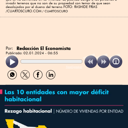
invadir terrenos que no son de su propiedad con temor de que sean
desalojados por el dueno del terreno.FOTO: RASHIDE FRIAS
/CUARTOSCURO.COM
CUARTOSCURO
Redacción El Economista
Por:
Publicado:
02.01.2024 - 06:55
ReadSpeaker
Compartir
Compartir
Compartir
Compartir
por
por
por
por
WhatsApp
Twitter
Facebook
Linkedin