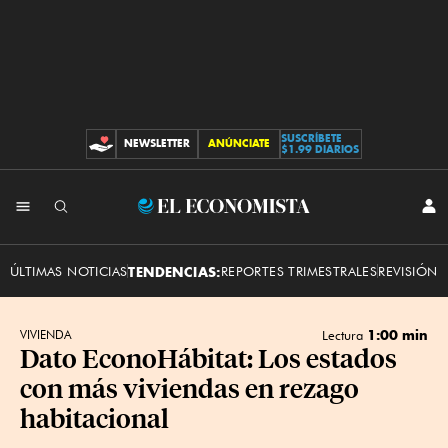
SUSCRÍBETE
NEWSLETTER
ANÚNCIATE
CONTRIBUCIONES
$1.99 DIARIOS
INI
El
SES
Economista
ÚLTIMAS NOTICIAS
TENDENCIAS:
REPORTES TRIMESTRALES
REVISIÓN 
1:00 min
VIVIENDA
Lectura
Dato EconoHábitat: Los estados
con más viviendas en rezago
habitacional