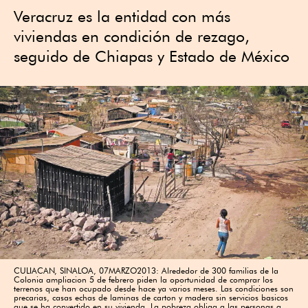
Veracruz es la entidad con más
viviendas en condición de rezago,
seguido de Chiapas y Estado de México
CULIACAN, SINALOA, 07MARZO2013: Alrededor de 300 familias de la
Colonia ampliacion 5 de febrero piden la oportunidad de comprar los
terrenos que han ocupado desde hace ya varios meses. Las condiciones son
precarias, casas echas de laminas de carton y madera sin servicios basicos
que se ha convertido en su vivienda. La pobreza obliga a las personas a