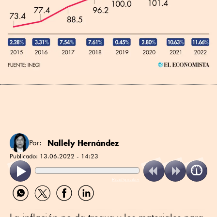
Nallely Hernández
Por:
Publicado:
13.06.2022 - 14:23
ReadSpeaker
Compartir
Compartir
Compartir
Compartir
por
por
por
por
WhatsApp
Twitter
Facebook
Linkedin