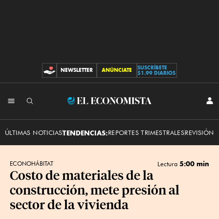
SUSCRÍBETE
NEWSLETTER
ANÚNCIATE
CONTRIBUCIONES
$1.99 DIARIOS
INI
El
SES
Economista
ÚLTIMAS NOTICIAS
TENDENCIAS:
REPORTES TRIMESTRALES
REVISIÓN 
5:00 min
ECONOHÁBITAT
Lectura
Costo de materiales de la
construcción, mete presión al
sector de la vivienda