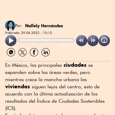
Nallely Hernández
Por:
Publicado:
29.06.2022 - 15:12
ReadSpeaker
Compartir
Compartir
Compartir
Compartir
por
por
por
por
WhatsApp
Twitter
Facebook
Linkedin
ciudades
En México, las principales
se
expanden sobre las áreas verdes, pero
mientras crece la mancha urbana las
viviendas
siguen lejos del centro, esto de
acuerdo con la última actualización de los
resultados del Índice de Ciudades Sostenibles
(ICS).