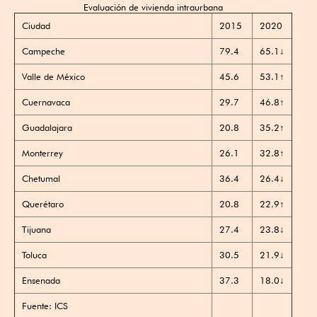
Evaluación de vivienda intraurbana
Ciudad
2015
2020
Campeche
79.4
65.1↓
Valle de México
45.6
53.1↑
Cuernavaca
29.7
46.8↑
Guadalajara
20.8
35.2↑
Monterrey
26.1
32.8↑
Chetumal
36.4
26.4↓
Querétaro
20.8
22.9↑
Tijuana
27.4
23.8↓
Toluca
30.5
21.9↓
Ensenada
37.3
18.0↓
Fuente: ICS