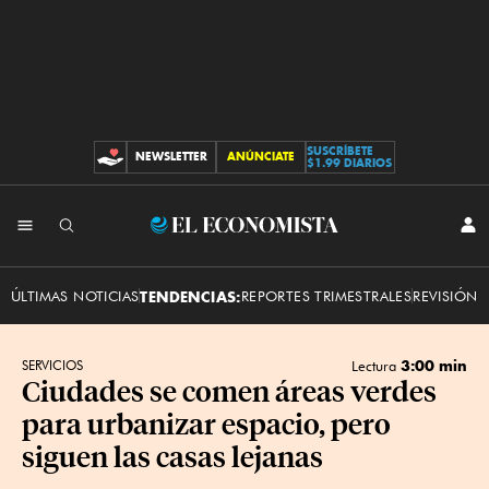
SUSCRÍBETE
NEWSLETTER
ANÚNCIATE
CONTRIBUCIONES
$1.99 DIARIOS
INI
El
SES
Economista
ÚLTIMAS NOTICIAS
TENDENCIAS:
REPORTES TRIMESTRALES
REVISIÓN 
3:00 min
SERVICIOS
Lectura
Ciudades se comen áreas verdes
para urbanizar espacio, pero
siguen las casas lejanas