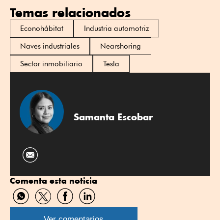
Temas relacionados
Econohábitat
Industria automotriz
Naves industriales
Nearshoring
Sector inmobiliario
Tesla
Samanta Escobar
Comenta esta noticia
Compartir
Compartir
Compartir
Compartir
por
por
por
por
WhatsApp
Twitter
Facebook
Linkedin
Ver comentarios