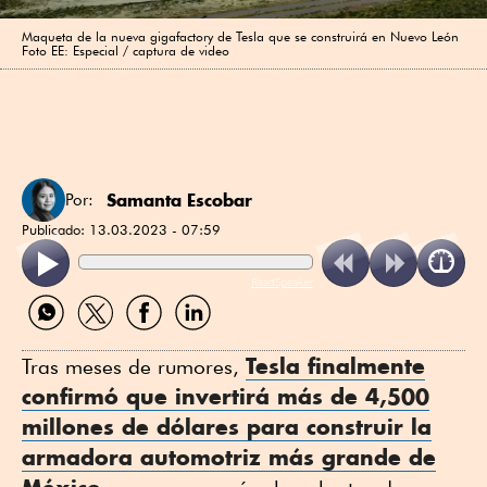
Maqueta de la nueva gigafactory de Tesla que se construirá en Nuevo León
Foto EE: Especial / captura de video
Samanta Escobar
Por:
Publicado:
13.03.2023 - 07:59
ReadSpeaker
Compartir
Compartir
Compartir
Compartir
por
por
por
por
WhatsApp
Twitter
Facebook
Linkedin
Tesla
finalmente
Tras meses de rumores,
confirmó que invertirá más de 4,500
millones de dólares para construir la
armadora automotriz más grande de