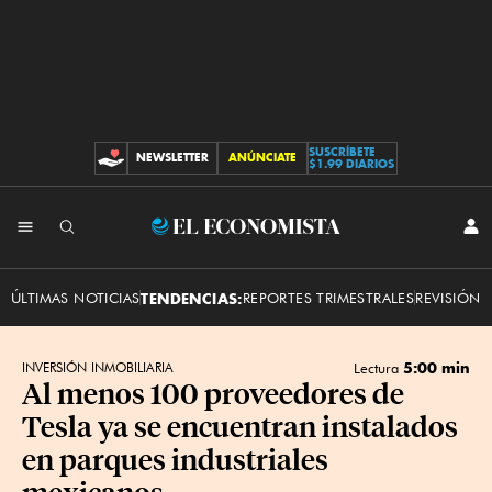
SUSCRÍBETE
NEWSLETTER
ANÚNCIATE
CONTRIBUCIONES
$1.99 DIARIOS
INI
El
SES
Economista
ÚLTIMAS NOTICIAS
TENDENCIAS:
REPORTES TRIMESTRALES
REVISIÓN 
5:00 min
INVERSIÓN INMOBILIARIA
Lectura
Al menos 100 proveedores de
Tesla ya se encuentran instalados
en parques industriales
mexicanos