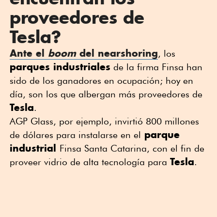
proveedores de
Tesla?
Ante el
boom
del
nearshoring
, los
parques industriales
de la firma Finsa han
sido de los ganadores en ocupación; hoy en
día, son los que albergan más proveedores de
Tesla
.
AGP Glass, por ejemplo, invirtió 800 millones
parque
de dólares para instalarse en el
industrial
Finsa Santa Catarina, con el fin de
Tesla
proveer vidrio de alta tecnología para
.